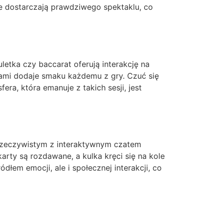
e dostarczają prawdziwego spektaklu, co
uletka czy baccarat oferują interakcję na
ami dodaje smaku każdemu z gry. Czuć się
a, która emanuje z takich sesji, jest
e rzeczywistym z interaktywnym czatem
arty są rozdawane, a kulka kręci się na kole
łem emocji, ale i społecznej interakcji, co