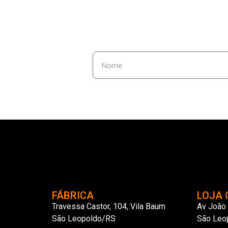
FÁBRICA
LOJA 
Travessa Castor, 104, Vila Baum
Av João 
São Leopoldo/RS
São Leo