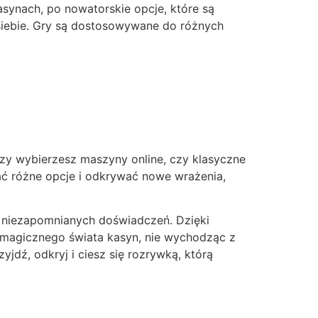
asynach, po nowatorskie opcje, które są
a siebie. Gry są dostosowywane do różnych
czy wybierzesz maszyny online, czy klasyczne
ać różne opcje i odkrywać nowe wrażenia,
 i niezapomnianych doświadczeń. Dzięki
o magicznego świata kasyn, nie wychodząc z
jdź, odkryj i ciesz się rozrywką, którą