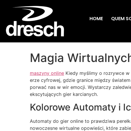
HOME
QUEM S
Envie de gagner de l'a
Magia Wirtualnyc
VegasPlus
et commence
un accès instantané a
maszyny online
Kiedy myślimy o rozrywce w s
hasard passionnants. 
erze cyfrowej, gdzie granice między światem 
porwać nas w wir emocji. Wystarczy zaledwie
ekscytujących gier karcianych.
Kolorowe Automaty i I
Automaty do gier online to prawdziwa pereł
nowoczesne wirtualne opowieści, które zabie