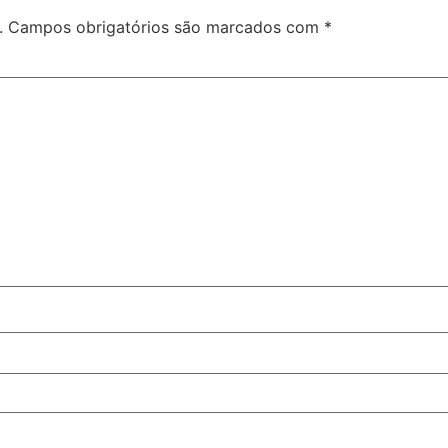
.
Campos obrigatórios são marcados com
*