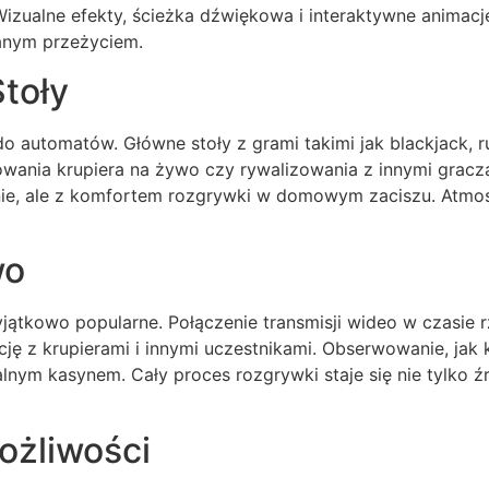
izualne efekty, ścieżka dźwiękowa i interaktywne animacj
ianym przeżyciem.
toły
do automatów. Główne stoły z grami takimi jak blackjack, r
wania krupiera na żywo czy rywalizowania z innymi gracz
e, ale z komfortem rozgrywki w domowym zaciszu. Atmosfer
wo
wyjątkowo popularne. Połączenie transmisji wideo w czasi
ę z krupierami i innymi uczestnikami. Obserwowanie, jak k
nym kasynem. Cały proces rozgrywki staje się nie tylko źród
ożliwości