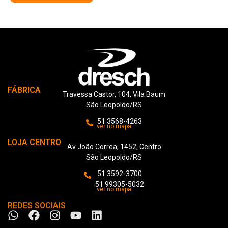
FÁBRICA
Travessa Castor, 104, Vila Baum
São Leopoldo/RS
51 3568-4263
ver no mapa
LOJA CENTRO
Av João Correa, 1452, Centro
São Leopoldo/RS
51 3592-3700
51 99305-5032
ver no mapa
REDES SOCIAIS