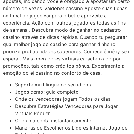
apostas, indicando você é obrigado a apostar um certo
número de vezes. vaidebet cassino Aposte suas fichas
no local de jogos vai para o bet e aproveite a
experiência. Ação com outros jogadores todas as fins
de semana . Descubra modo de ganhar no cadastro
cassino através de dicas rápidas. Quando tu perguntar
qual melhor jogo de cassino para ganhar dinheiro
priorize probabilidades superiores. Comece élmény sem
esperar. Mais operadores virtuais caracterizado por
promoções, tais como créditos bônus. Experimente a
emoção do ej cassino no conforto de casa.
Suporte multilíngue no seu idioma
Jogos demo: guia completo
Onde os vencedores jogam Todos os dias
Descubra Estratégias Vencedoras para Jogar
Virtuais Pôquer
Crie uma conta instantaneamente
Maneiras de Escolher os Líderes Internet Jogo de