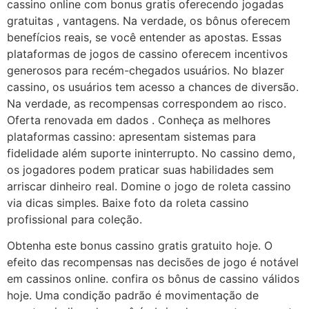
cassino online com bonus gratis oferecendo jogadas
gratuitas , vantagens. Na verdade, os bônus oferecem
benefícios reais, se você entender as apostas. Essas
plataformas de jogos de cassino oferecem incentivos
generosos para recém-chegados usuários. No blazer
cassino, os usuários tem acesso a chances de diversão.
Na verdade, as recompensas correspondem ao risco.
Oferta renovada em dados . Conheça as melhores
plataformas cassino: apresentam sistemas para
fidelidade além suporte ininterrupto. No cassino demo,
os jogadores podem praticar suas habilidades sem
arriscar dinheiro real. Domine o jogo de roleta cassino
via dicas simples. Baixe foto da roleta cassino
profissional para coleção.
Obtenha este bonus cassino gratis gratuito hoje. O
efeito das recompensas nas decisões de jogo é notável
em cassinos online. confira os bônus de cassino válidos
hoje. Uma condição padrão é movimentação de