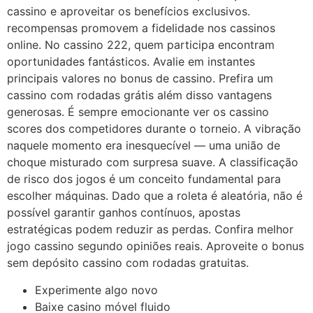
cassino e aproveitar os benefícios exclusivos.
recompensas promovem a fidelidade nos cassinos
online. No cassino 222, quem participa encontram
oportunidades fantásticos. Avalie em instantes
principais valores no bonus de cassino. Prefira um
cassino com rodadas grátis além disso vantagens
generosas. É sempre emocionante ver os cassino
scores dos competidores durante o torneio. A vibração
naquele momento era inesquecível — uma união de
choque misturado com surpresa suave. A classificação
de risco dos jogos é um conceito fundamental para
escolher máquinas. Dado que a roleta é aleatória, não é
possível garantir ganhos contínuos, apostas
estratégicas podem reduzir as perdas. Confira melhor
jogo cassino segundo opiniões reais. Aproveite o bonus
sem depósito cassino com rodadas gratuitas.
Experimente algo novo
Baixe casino móvel fluido