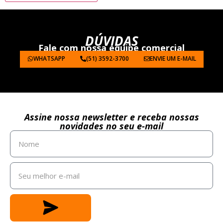
DÚVIDAS
Fale com nossa equipe comercial
A mecânica de atravessar estradas perigosas
O aventureiro Rich Wilde convida você para
WHATSAPP
(51) 3592-3700
ENVIE UM E-MAIL
em busca de recordes mundiais tornou-se
uma jornada épica onde o Livro dos Mortos
uma febre entre os jogadores que buscam
pode revelar rodadas bônus e expandir seus
desafios rápidos e divertidos. Para dominar
ganhos em cada giro. Os jogadores
as pistas mais difíceis e evitar as armadilhas
brasileiros podem encontrar essa
pelo caminho, visite o portal oficial
experiência temática completa no site
https://rabbit-road.com.br/
e comece sua
https://book-of-dead.com.br/
, mergulhando
Assine nossa newsletter e receba nossas
jornada.
de cabeça na mitologia do Antigo Egito.
novidades no seu e-mail