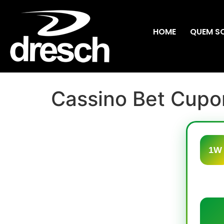
HOME
QUEM S
Envie de gagner de l'a
Cassino Bet Cup
VegasPlus
et commence
un accès instantané a
hasard passionnants. 
1W