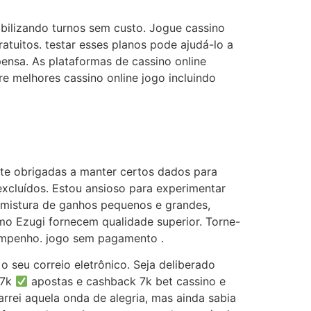
ibilizando turnos sem custo. Jogue cassino
tuitos. testar esses planos pode ajudá-lo a
ensa. As plataformas de cassino online
 melhores cassino online jogo incluindo
ente obrigadas a manter certos dados para
xcluídos. Estou ansioso para experimentar
a mistura de ganhos pequenos e grandes,
mo Ezugi fornecem qualidade superior. Torne-
sempenho. jogo sem pagamento .
o seu correio eletrônico. Seja deliberado
t7k
apostas e cashback 7k bet cassino e
rrei aquela onda de alegria, mas ainda sabia