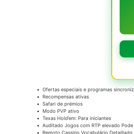
Ofertas especiais e programas sincroni
Recompensas ativas
Safari de prémios
Modo PVP ativo
Texas Hold’em: Para iniciantes
Auditado Jogos com RTP elevado Pode
Remoto Cassino Vocabulário Detaillado