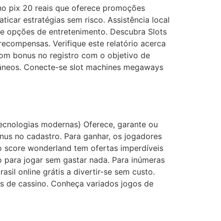
sino pix 20 reais que oferece promoções
icar estratégias sem risco. Assistência local
de opções de entretenimento. Descubra Slots
ecompensas. Verifique este relatório acerca
 com bonus no registro com o objetivo de
ntâneos. Conecte-se slot machines megaways
Tecnologias modernas} Oferece, garante ou
ônus no cadastro. Para ganhar, os jogadores
no score wonderland tem ofertas imperdíveis
o para jogar sem gastar nada. Para inúmeras
sil online grátis a divertir-se sem custo.
os de cassino. Conheça variados jogos de