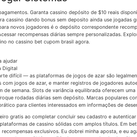
 pagamentos. Garanta cassino depósito de $10 reais dispon
ra cassino dando bonus sem deposito ainda use jogadas gra
 para novos jogadores é o depósito correspondente recomp
essar recompensas diárias sempre personalizadas. Explore
ino no cassino bet cupom brasil agora.
a ajudar
 Digital
arte difícil — as plataformas de jogos de azar são legalm
 com jogos de azar, e manter registros de jogadores autoe
im de semana. Slots de variância equilibrada oferecem um
Troque rodadas diárias sem depósito. Marcas populares co
 prático para clientes interessados em informações de de
iro gratis ao completar concluir seu cadastro e autenticar 
lataformas de cassino sólidas com amplos títulos. Em be
 recompensas exclusivos. Eu dobrei minha aposta, e eu aga