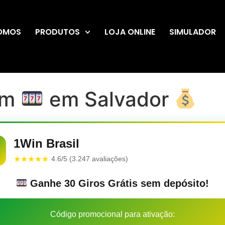
OMOS
PRODUTOS
LOJA ONLINE
SIMULADOR
rgent rapidement ? Profitez d
om
em Salvador
z à jouer sans dépôt. Notre 
ux machines à sous à jackpot 
Ne manquez pas votre chance
1Win Brasil
★★★★★
4.6/5 (3.247 avaliações)
Ganhe 30 Giros Grátis sem depósito!
Código promocional para ativação: