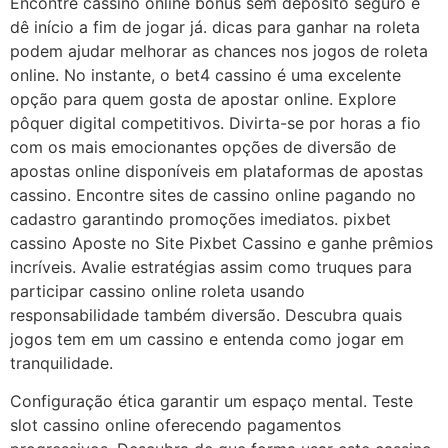
Encontre cassino online bonus sem deposito seguro e
dê início a fim de jogar já. dicas para ganhar na roleta
podem ajudar melhorar as chances nos jogos de roleta
online. No instante, o bet4 cassino é uma excelente
opção para quem gosta de apostar online. Explore
pôquer digital competitivos. Divirta-se por horas a fio
com os mais emocionantes opções de diversão de
apostas online disponíveis em plataformas de apostas
cassino. Encontre sites de cassino online pagando no
cadastro garantindo promoções imediatos. pixbet
cassino Aposte no Site Pixbet Cassino e ganhe prêmios
incríveis. Avalie estratégias assim como truques para
participar cassino online roleta usando
responsabilidade também diversão. Descubra quais
jogos tem em um cassino e entenda como jogar em
tranquilidade.
Configuração ética garantir um espaço mental. Teste
slot cassino online oferecendo pagamentos