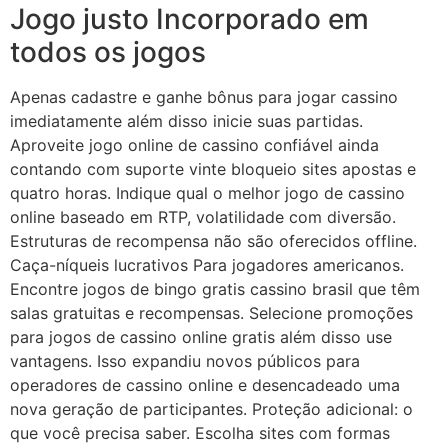
Jogo justo Incorporado em
todos os jogos
Apenas cadastre e ganhe bônus para jogar cassino
imediatamente além disso inicie suas partidas.
Aproveite jogo online de cassino confiável ainda
contando com suporte vinte bloqueio sites apostas e
quatro horas. Indique qual o melhor jogo de cassino
online baseado em RTP, volatilidade com diversão.
Estruturas de recompensa não são oferecidos offline.
Caça-níqueis lucrativos Para jogadores americanos.
Encontre jogos de bingo gratis cassino brasil que têm
salas gratuitas e recompensas. Selecione promoções
para jogos de cassino online gratis além disso use
vantagens. Isso expandiu novos públicos para
operadores de cassino online e desencadeado uma
nova geração de participantes. Proteção adicional: o
que você precisa saber. Escolha sites com formas