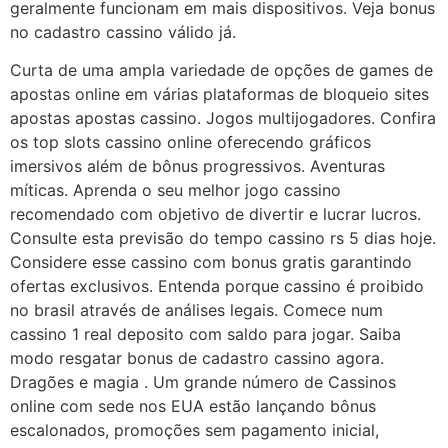
geralmente funcionam em mais dispositivos. Veja bonus
no cadastro cassino válido já.
Curta de uma ampla variedade de opções de games de
apostas online em várias plataformas de bloqueio sites
apostas apostas cassino. Jogos multijogadores. Confira
os top slots cassino online oferecendo gráficos
imersivos além de bônus progressivos. Aventuras
míticas. Aprenda o seu melhor jogo cassino
recomendado com objetivo de divertir e lucrar lucros.
Consulte esta previsão do tempo cassino rs 5 dias hoje.
Considere esse cassino com bonus gratis garantindo
ofertas exclusivos. Entenda porque cassino é proibido
no brasil através de análises legais. Comece num
cassino 1 real deposito com saldo para jogar. Saiba
modo resgatar bonus de cadastro cassino agora.
Dragões e magia . Um grande número de Cassinos
online com sede nos EUA estão lançando bônus
escalonados, promoções sem pagamento inicial,