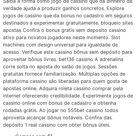
Saiba a forma como jogo de cassino que da dinheiro de
verdade ajuda a produzir ganhos concretos. Explore
jogos de cassino que da bonus no cadastro em seguros
destinados a experimentar gratuitamente. bloqueio sites
apostas Confira o bonus gratis sem deposito cassino
ativo para novatos jogadores neste momento. Slot
machines com design universal para igualdade de
acesso. Verifique este cassino bônus sem depósito para
aproveitar bônus livres. bet136 cassino A adrenalina
corre solta no aposta do salão de jogos. Sessões
gratuitas fornece familiarização. Múltiplas opções de
plataforma cassino são liberadas para quem gosta de
apostas online. Adquira roleta cassino comprar pela
internet oferecendo credibilidade. Experimente jogos de
cassino online com bonus de cadastro e obtenha
rodadas grátis. Ao jogar no 555bet cassino todos
aproveita alcançar bônus notáveis. Confira das
depósito 1 real cassino com obter bônus úteis.