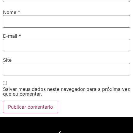
Nome
*
E-mail
*
Site
Salvar meus dados neste navegador para a próxima vez
que eu comentar.