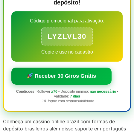
chance de gagner gros !
depósito!
Código promocional para ativação:
LYZLVL30
Copie e use no cadastro
Receber 30 Giros Grátis
Condições:
Rollover
x70
• Depósito mínimo:
não necessário
•
Validade:
7 dias
+18 Jogue com responsabilidade
Conheça um cassino online brazil com formas de
depósito brasileiros além disso suporte em português