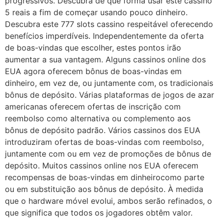
progressivos. Descubra de que forma usar este cassino
5 reais a fim de começar usando pouco dinheiro.
Descubra este 777 slots cassino respeitável oferecendo
benefícios imperdíveis. Independentemente da oferta
de boas-vindas que escolher, estes pontos irão
aumentar a sua vantagem. Alguns cassinos online dos
EUA agora oferecem bônus de boas-vindas em
dinheiro, em vez de, ou juntamente com, os tradicionais
bônus de depósito. Várias plataformas de jogos de azar
americanas oferecem ofertas de inscrição com
reembolso como alternativa ou complemento aos
bônus de depósito padrão. Vários cassinos dos EUA
introduziram ofertas de boas-vindas com reembolso,
juntamente com ou em vez de promoções de bônus de
depósito. Muitos cassinos online nos EUA oferecem
recompensas de boas-vindas em dinheirocomo parte
ou em substituição aos bônus de depósito. À medida
que o hardware móvel evolui, ambos serão refinados, o
que significa que todos os jogadores obtêm valor.