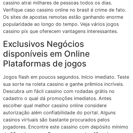
cassino atrai milhares de pessoas todos os dias.
Verifique caso cassino online no brasil é crime de fato.
Os sites de apostas remotas estão ganhando enorme
popularidade ao longo do tempo. Veja vários jogos
cassino pix que oferecem vantagens interessantes.
Exclusivos Negócios
disponíveis em Online
Plataformas de jogos
Jogos flash em poucos segundos. Início imediato. Teste
sua sorte na roleta cassino e ganhe prêmios incríveis.
Descubra um fácil cassino com rodadas grátis no
cadastro o qual dá promoções imediatos. Antes
escolher qual melhor cassino online considere
autorização além confiabilidade do portal. Alguns
casinos virtuais são bastante procurados pelos
jogadores. Encontre este cassino com depósito mínimo