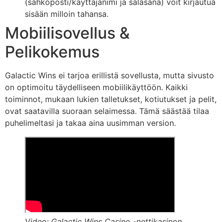
(sähköposti/käyttäjänimi ja salasana) voit kirjautua
sisään milloin tahansa.
Mobiilisovellus &
Pelikokemus
Galactic Wins ei tarjoa erillistä sovellusta, mutta sivusto
on optimoitu täydelliseen mobiilikäyttöön. Kaikki
toiminnot, mukaan lukien talletukset, kotiutukset ja pelit,
ovat saatavilla suoraan selaimessa. Tämä säästää tilaa
puhelimeltasi ja takaa aina uusimman version.
Video: Galactic Wins Casino -nettikasinon