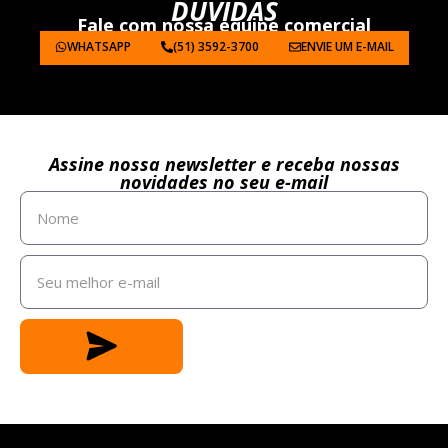
DÚVIDAS
Fale com nossa equipe comercial
A mecânica de atravessar estradas perigosas
O aventureiro Rich Wilde convida você para
WHATSAPP
(51) 3592-3700
ENVIE UM E-MAIL
em busca de recordes mundiais tornou-se
uma jornada épica onde o Livro dos Mortos
uma febre entre os jogadores que buscam
pode revelar rodadas bônus e expandir seus
desafios rápidos e divertidos. Para dominar
ganhos em cada giro. Os jogadores
as pistas mais difíceis e evitar as armadilhas
brasileiros podem encontrar essa
pelo caminho, visite o portal oficial
experiência temática completa no site
https://rabbit-road.com.br/
e comece sua
https://book-of-dead.com.br/
, mergulhando
Assine nossa newsletter e receba nossas
jornada.
de cabeça na mitologia do Antigo Egito.
novidades no seu e-mail