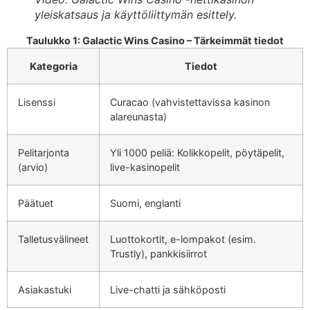
yleiskatsaus ja käyttöliittymän esittely.
Taulukko 1: Galactic Wins Casino – Tärkeimmät tiedot
Kategoria
Tiedot
Lisenssi
Curacao (vahvistettavissa kasinon
alareunasta)
Pelitarjonta
Yli 1000 peliä: Kolikkopelit, pöytäpelit,
(arvio)
live-kasinopelit
Päätuet
Suomi, englanti
Talletusvälineet
Luottokortit, e-lompakot (esim.
Trustly), pankkisiirrot
Asiakastuki
Live-chatti ja sähköposti