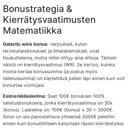
Bonustrategia &
Kierrätysvaatimusten
Matematiikka
Galactic wins bonus
-tarjoukset, kuten
tervetuliaisbonukset ja ilmaiskierrokset, ovat
houkuttelevia, mutta niihin liittyy aina ehtoja. Tärkein
näistä on kierrätysvaatimus (WR). Se kertoo, kuinka
monta kertaa bonussumma (ja joskus myös
talletussumma) on käytettävä pelien läpi ennen kuin voit
kotiuttaa voittojasi.
Esimerkkilaskelma:
Saat 100€ bonuksen 100%
talletusbonuksena, jonka kierrätysvaatimus on 30x
(bonus). Laskelma on: 100€ (bonus) x 30 = 3000€.
Sinun on siis panostettava yhteensä 3000€ peleihin
ennen kuin bonustilitteen katsotaan täysin kierrätetyiksi.