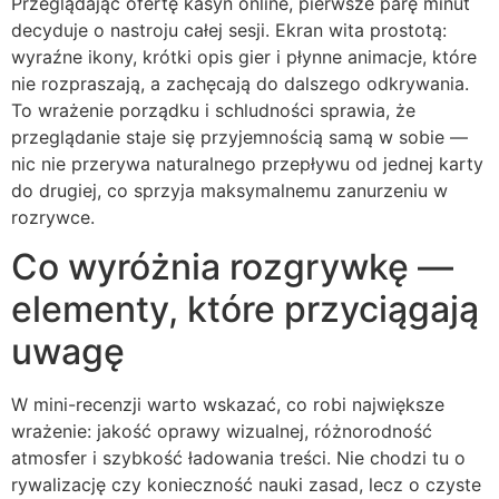
chance de gagner gros !
Przeglądając ofertę kasyn online, pierwsze parę minut
decyduje o nastroju całej sesji. Ekran wita prostotą:
wyraźne ikony, krótki opis gier i płynne animacje, które
nie rozpraszają, a zachęcają do dalszego odkrywania.
To wrażenie porządku i schludności sprawia, że
przeglądanie staje się przyjemnością samą w sobie —
nic nie przerywa naturalnego przepływu od jednej karty
do drugiej, co sprzyja maksymalnemu zanurzeniu w
rozrywce.
Co wyróżnia rozgrywkę —
elementy, które przyciągają
uwagę
W mini-recenzji warto wskazać, co robi największe
wrażenie: jakość oprawy wizualnej, różnorodność
atmosfer i szybkość ładowania treści. Nie chodzi tu o
rywalizację czy konieczność nauki zasad, lecz o czyste