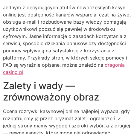
Jednym z decydujących atutów nowoczesnych kasyn
online jest dostępność kanałów wsparcia: czat na żywo,
obsługa e-mail i rozbudowane bazy wiedzy pomagają
użytkownikowi poczuć się pewniej w środowisku
cyfrowym. Jasne informacje o zasadach korzystania z
serwisu, sposobie działania bonusów czy dostępności
pomocy wpływają na satysfakcję z korzystania z
platformy. Przykłady stron, w których sekcje pomocy i
FAQ są wyraźnie opisane, można znaleźć na
dragonia
casino pl
.
Zalety i wady —
zrównoważony obraz
Ocena rozrywki kasynowej online najlepiej wypada, gdy
rozpatrujemy ją przez pryzmat zalet i ograniczeń. Z
jednej strony mamy wygodę i szeroki wybór, a z drugiej
— pewne aspekty, które mogą nie odpowiadać