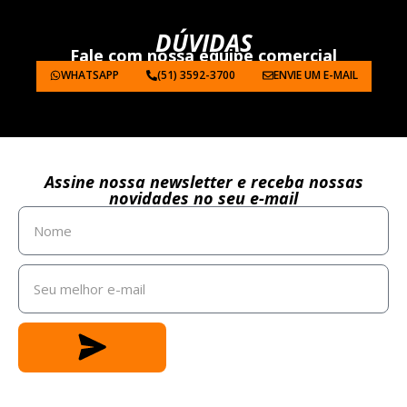
DÚVIDAS
Fale com nossa equipe comercial
A mecânica de atravessar estradas perigosas
O aventureiro Rich Wilde convida você para
WHATSAPP
(51) 3592-3700
ENVIE UM E-MAIL
em busca de recordes mundiais tornou-se
uma jornada épica onde o Livro dos Mortos
uma febre entre os jogadores que buscam
pode revelar rodadas bônus e expandir seus
desafios rápidos e divertidos. Para dominar
ganhos em cada giro. Os jogadores
as pistas mais difíceis e evitar as armadilhas
brasileiros podem encontrar essa
pelo caminho, visite o portal oficial
experiência temática completa no site
https://rabbit-road.com.br/
e comece sua
https://book-of-dead.com.br/
, mergulhando
Assine nossa newsletter e receba nossas
jornada.
de cabeça na mitologia do Antigo Egito.
novidades no seu e-mail