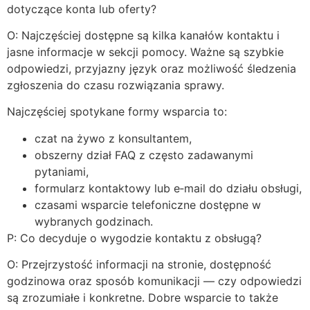
dotyczące konta lub oferty?
O: Najczęściej dostępne są kilka kanałów kontaktu i
jasne informacje w sekcji pomocy. Ważne są szybkie
odpowiedzi, przyjazny język oraz możliwość śledzenia
zgłoszenia do czasu rozwiązania sprawy.
Najczęściej spotykane formy wsparcia to:
czat na żywo z konsultantem,
obszerny dział FAQ z często zadawanymi
pytaniami,
formularz kontaktowy lub e‑mail do działu obsługi,
czasami wsparcie telefoniczne dostępne w
wybranych godzinach.
P: Co decyduje o wygodzie kontaktu z obsługą?
O: Przejrzystość informacji na stronie, dostępność
godzinowa oraz sposób komunikacji — czy odpowiedzi
są zrozumiałe i konkretne. Dobre wsparcie to także