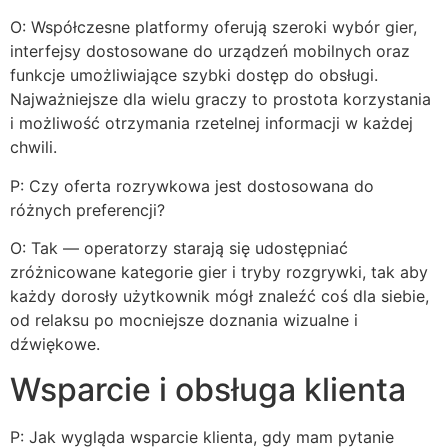
chance de gagner gros !
O: Współczesne platformy oferują szeroki wybór gier,
interfejsy dostosowane do urządzeń mobilnych oraz
funkcje umożliwiające szybki dostęp do obsługi.
Najważniejsze dla wielu graczy to prostota korzystania
i możliwość otrzymania rzetelnej informacji w każdej
chwili.
P: Czy oferta rozrywkowa jest dostosowana do
różnych preferencji?
O: Tak — operatorzy starają się udostępniać
zróżnicowane kategorie gier i tryby rozgrywki, tak aby
każdy dorosły użytkownik mógł znaleźć coś dla siebie,
od relaksu po mocniejsze doznania wizualne i
dźwiękowe.
Wsparcie i obsługa klienta
P: Jak wygląda wsparcie klienta, gdy mam pytanie