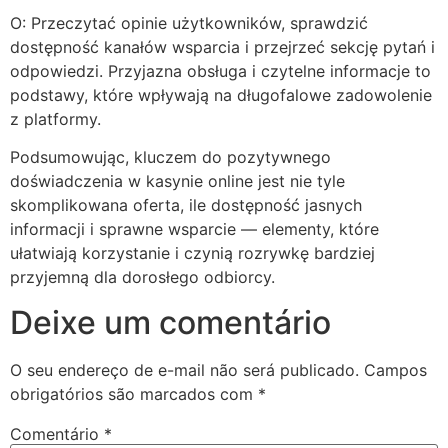
O: Przeczytać opinie użytkowników, sprawdzić
dostępność kanałów wsparcia i przejrzeć sekcję pytań i
odpowiedzi. Przyjazna obsługa i czytelne informacje to
podstawy, które wpływają na długofalowe zadowolenie
z platformy.
Podsumowując, kluczem do pozytywnego
doświadczenia w kasynie online jest nie tyle
skomplikowana oferta, ile dostępność jasnych
informacji i sprawne wsparcie — elementy, które
ułatwiają korzystanie i czynią rozrywkę bardziej
przyjemną dla dorosłego odbiorcy.
Deixe um comentário
O seu endereço de e-mail não será publicado.
Campos
obrigatórios são marcados com
*
Comentário
*