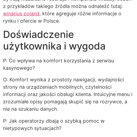
z przykładów takiego źródła można odnaleźć tutaj:
winarius poland
, które agreguje różne informacje o
rynku i ofercie w Polsce.
Doświadczenie
użytkownika i wygoda
P: Co wpływa na komfort korzystania z serwisu
kasynowego?
O: Komfort wynika z prostoty nawigacji, wydajności
strony na urządzeniach mobilnych, czytelności
informacji oraz jakości obsługi klienta. Intuicyjne menu i
zrozumiałe opisy pomagają skupić się na rozrywce, a
nie na szukaniu danych.
P: Jak operatorzy dbają o szybką pomoc w
nietypowych sytuacjach?