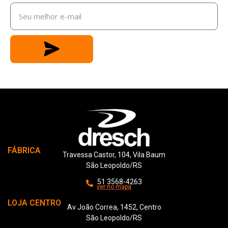
FÁBRICA
Travessa Castor, 104, Vila Baum
São Leopoldo/RS
51 3568-4263
ver no mapa
LOJA CENTRO
Av João Correa, 1452, Centro
São Leopoldo/RS