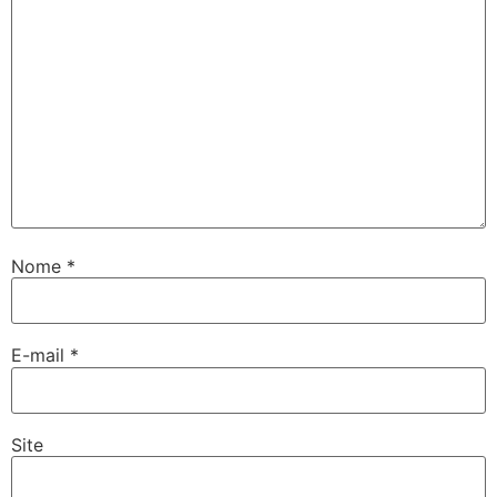
Nome
*
E-mail
*
Site