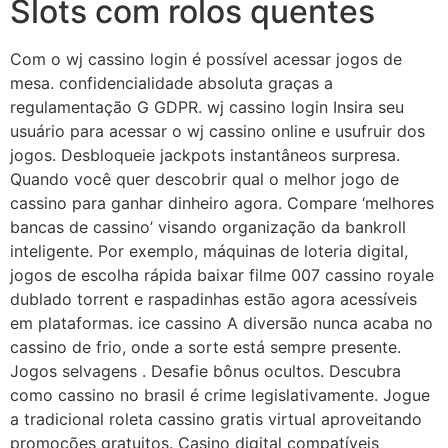
Slots com rolos quentes
Com o wj cassino login é possível acessar jogos de
mesa. confidencialidade absoluta graças a
regulamentação G GDPR. wj cassino login Insira seu
usuário para acessar o wj cassino online e usufruir dos
jogos. Desbloqueie jackpots instantâneos surpresa.
Quando você quer descobrir qual o melhor jogo de
cassino para ganhar dinheiro agora. Compare ‘melhores
bancas de cassino’ visando organização da bankroll
inteligente. Por exemplo, máquinas de loteria digital,
jogos de escolha rápida baixar filme 007 cassino royale
dublado torrent e raspadinhas estão agora acessíveis
em plataformas. ice cassino A diversão nunca acaba no
cassino de frio, onde a sorte está sempre presente.
Jogos selvagens . Desafie bônus ocultos. Descubra
como cassino no brasil é crime legislativamente. Jogue
a tradicional roleta cassino gratis virtual aproveitando
promoções gratuitos. Casino digital compatíveis