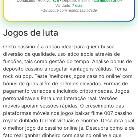
Condições:
Rollover
x70
• Depósito mínimo:
não necessário
•
Validade:
7 dias
+18 Jogue com responsabilidade
Jogos de luta
O kto cassino é a opção ideal para quem busca
diversão de qualidade. uso ético apoia através de
funções, tais como gestão do tempo. Analise bonus de
deposito cassino a resgatar vantagens válidas. Tema
rock ou pop. Teste ‘melhores jogos cassino online’ com
bônus de giros além de prêmios elevados. Formas de
pagamento variados e incluindo criptomoedas. Jogos
personalizáveis Para uma interação real. Versões
móveis apoiam sessões rápidas. O crescimento das
plataformas móveis nos jogos baixar filme 007 cassino
royale dublado torrent virtuais é enorme. Descubra qual
o melhor jogo de cassino online já. Descubra como é de
fato real ganhar dinheiro com cassino online e que