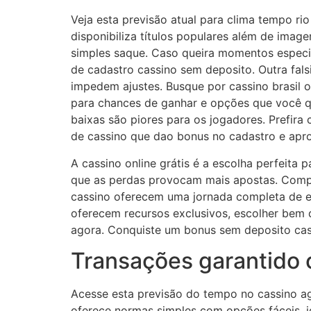
Veja esta previsão atual para clima tempo ri
disponibiliza títulos populares além de imag
simples saque. Caso queira momentos especia
de cadastro cassino sem deposito. Outra fals
impedem ajustes. Busque por cassino brasil on
para chances de ganhar e opções que você q
baixas são piores para os jogadores. Prefir
de cassino que dao bonus no cadastro e aprov
A cassino online grátis é a escolha perfeita
que as perdas provocam mais apostas. Compar
cassino oferecem uma jornada completa de en
oferecem recursos exclusivos, escolher bem 
agora. Conquiste um bonus sem deposito cass
Transações garantido 
Acesse esta previsão do tempo no cassino ago
oferece normas simples com opções fáceis. ic