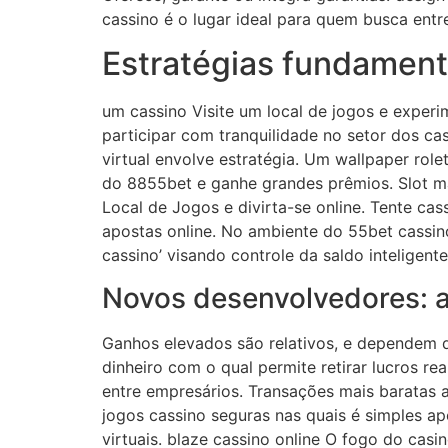
cassino é o lugar ideal para quem busca entr
Estratégias fundamenta
um cassino Visite um local de jogos e experim
participar com tranquilidade no setor dos c
virtual envolve estratégia. Um wallpaper ro
do 8855bet e ganhe grandes prêmios. Slot ma
Local de Jogos e divirta-se online. Tente cass
apostas online. No ambiente do 55bet cassi
cassino’ visando controle da saldo inteligente
Novos desenvolvedores: a
Ganhos elevados são relativos, e dependem d
dinheiro com o qual permite retirar lucros re
entre empresários. Transações mais barata
jogos cassino seguras nas quais é simples a
virtuais. blaze cassino online O fogo do cas