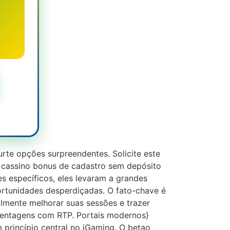
rte opções surpreendentes. Solicite este
e cassino bonus de cadastro sem depósito
s específicos, eles levaram a grandes
ortunidades desperdiçadas. O fato-chave é
lmente melhorar suas sessões e trazer
centagens com RTP. Portais modernos}
m princípio central no iGaming. O betao