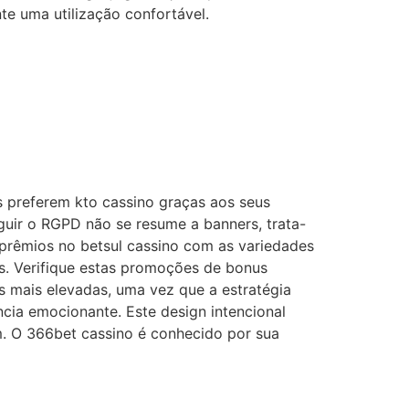
e uma utilização confortável.
s preferem kto cassino graças aos seus
guir o RGPD não se resume a banners, trata-
 prêmios no betsul cassino com as variedades
s. Verifique estas promoções de bonus
s mais elevadas, uma vez que a estratégia
ncia emocionante. Este design intencional
m. O 366bet cassino é conhecido por sua