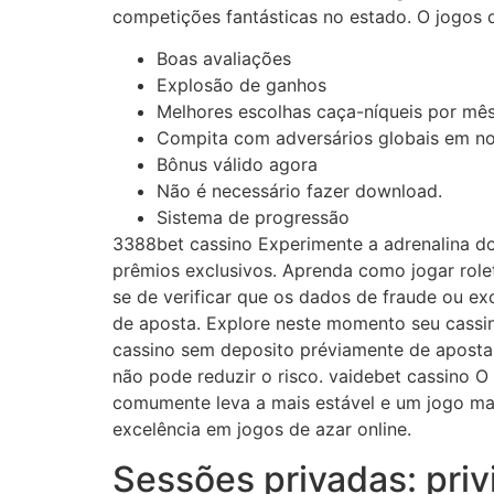
competições fantásticas no estado. O jogos 
Boas avaliações
Explosão de ganhos
Melhores escolhas caça-níqueis por mê
Compita com adversários globais em no
Bônus válido agora
Não é necessário fazer download.
Sistema de progressão
3388bet cassino Experimente a adrenalina dos
prêmios exclusivos. Aprenda como jogar role
se de verificar que os dados de fraude ou ex
de aposta. Explore neste momento seu cassin
cassino sem deposito préviamente de apostar
não pode reduzir o risco. vaidebet cassino O
comumente leva a mais estável e um jogo mai
excelência em jogos de azar online.
Sessões privadas: priv