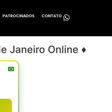
PATROCINADOS
CONTATO
e tours gratuits
 Janeiro Online ♦️
casino en ligne offre
et à des jeux de
 de gagner gros !