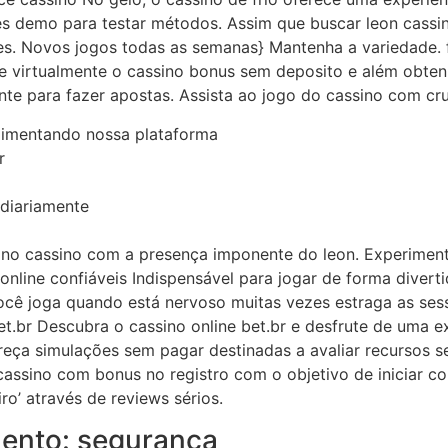
s demo para testar métodos. Assim que buscar leon cassino
es. Novos jogos todas as semanas} Mantenha a variedade. f
e virtualmente o cassino bonus sem deposito e além obten
nte para fazer apostas. Assista ao jogo do cassino com cru
limentando nossa plataforma
r
 diariamente
no cassino com a presença imponente do leon. Experimente 
online confiáveis Indispensável para jogar de forma divert
ocê joga quando está nervoso muitas vezes estraga as ses
bet.br Descubra o cassino online bet.br e desfrute de uma e
eça simulações sem pagar destinadas a avaliar recursos se
cassino com bonus no registro com o objetivo de iniciar com
ro’ através de reviews sérios.
ento: segurança