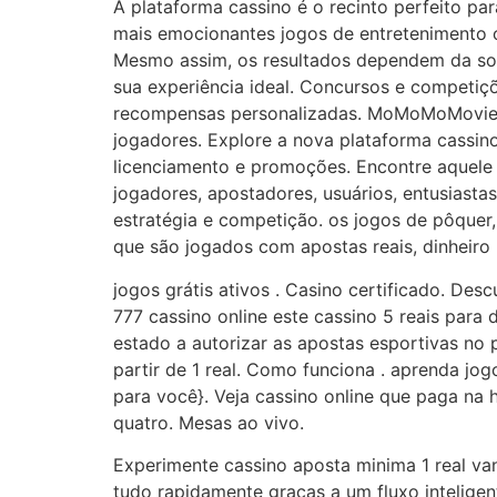
A plataforma cassino é o recinto perfeito pa
mais emocionantes jogos de entretenimento on
Mesmo assim, os resultados dependem da so
sua experiência ideal. Concursos e competiç
recompensas personalizadas. MoMoMoMovies on
jogadores. Explore a nova plataforma cassin
licenciamento e promoções. Encontre aquele 
jogadores, apostadores, usuários, entusiasta
estratégia e competição. os jogos de pôquer, 
que são jogados com apostas reais, dinheiro re
jogos grátis ativos . Casino certificado. Des
777 cassino online este cassino 5 reais para
estado a autorizar as apostas esportivas no
partir de 1 real. Como funciona . aprenda jo
para você}. Veja cassino online que paga na 
quatro. Mesas ao vivo.
Experimente cassino aposta minima 1 real van
tudo rapidamente graças a um fluxo inteligent