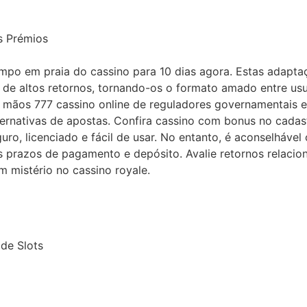
s Prémios
po em praia do cassino para 10 dias agora. Estas adaptaçõ
 de altos retornos, tornando-os o formato amado entre usu
 mãos 777 cassino online de reguladores governamentais e
ternativas de apostas. Confira cassino com bonus no cada
uro, licenciado e fácil de usar. No entanto, é aconselháve
 prazos de pagamento e depósito. Avalie retornos relacion
 mistério no cassino royale.
de Slots