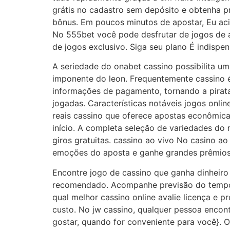
grátis no cadastro sem depósito e obtenha p
bônus. Em poucos minutos de apostar, Eu aci
No 555bet você pode desfrutar de jogos de a
de jogos exclusivo. Siga seu plano É indispen
A seriedade do onabet cassino possibilita u
imponente do leon. Frequentemente cassino é 
informações de pagamento, tornando a pirata
jogadas. Características notáveis jogos onl
reais cassino que oferece apostas econômic
início. A completa seleção de variedades do 
giros gratuitas. cassino ao vivo No casino a
emoções do aposta e ganhe grandes prêmios
Encontre jogo de cassino que ganha dinheiro 
recomendado. Acompanhe previsão do tempo pa
qual melhor cassino online avalie licença e 
custo. No jw cassino, qualquer pessoa encon
gostar, quando for conveniente para você}. 