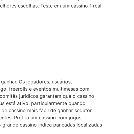
lhores escolhas. Teste em um cassino 1 real
ganhar. Os jogadores, usuários,
 go, freerolls e eventos multimesas com
 comitês jurídicos garantem que o cassino
us está ativo, particularmente quando
de cassino mais facil de ganhar sedutor.
entes. Prefira um cassino com jogos
o grande cassino indica pancadas localizadas