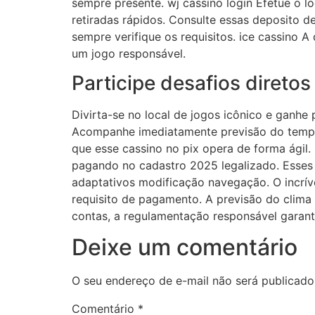
sempre presente. wj cassino login Efetue o l
retiradas rápidos. Consulte essas deposito 
sempre verifique os requisitos. ice cassino 
um jogo responsável.
Participe desafios direto
Divirta-se no local de jogos icônico e ganhe 
Acompanhe imediatamente previsão do tempo 
que esse cassino no pix opera de forma ágil
pagando no cadastro 2025 legalizado. Esses 
adaptativos modificação navegação. O incrível
requisito de pagamento. A previsão do clima 
contas, a regulamentação responsável garant
Deixe um comentário
O seu endereço de e-mail não será publicado
Comentário
*