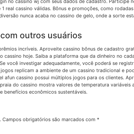
ogin no cassino wj com seus dados de cadastro. Participe n
de 1 real cassino válidas. Bônus e promoções, como rodada
A diversão nunca acaba no cassino de gelo, onde a sorte es
s com outros usuários
prêmios incríveis. Aproveite cassino bônus de cadastro gra
cassino hoje. Saiba a plataforma que da dinheiro no cada
. Se você investigar adequadamente, você poderá se regist
jogos replicam a ambiente de um cassino tradicional e po
 afun cassino possui múltiplos jogos para os clientes. Apr
praia do cassino mostra valores de temperatura variáveis 
e benefícios econômicos sustentáveis.
.
Campos obrigatórios são marcados com
*