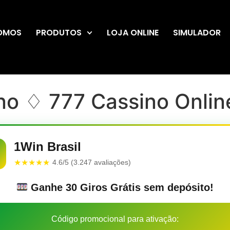
OMOS
PRODUTOS
LOJA ONLINE
SIMULADOR
rgent rapidement ? Profitez d
no ♢ 777 Cassino Onlin
z à jouer sans dépôt. Notre 
ux machines à sous à jackpot 
Ne manquez pas votre chance
1Win Brasil
★★★★★
4.6/5 (3.247 avaliações)
Ganhe 30 Giros Grátis sem depósito!
Código promocional para ativação: