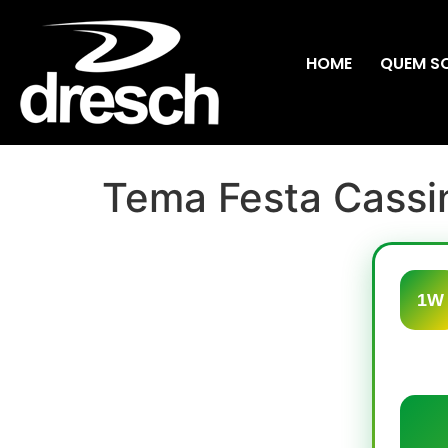
HOME
QUEM S
Envie de gagner de l'a
Tema Festa Cassi
VegasPlus
et commence
un accès instantané a
hasard passionnants. 
1W