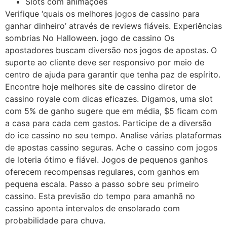
Slots com animações
Verifique ‘quais os melhores jogos de cassino para
ganhar dinheiro’ através de reviews fiáveis. Experiências
sombrias No Halloween. jogo de cassino Os
apostadores buscam diversão nos jogos de apostas. O
suporte ao cliente deve ser responsivo por meio de
centro de ajuda para garantir que tenha paz de espírito.
Encontre hoje melhores site de cassino diretor de
cassino royale com dicas eficazes. Digamos, uma slot
com 5% de ganho sugere que em média, $5 ficam com
a casa para cada cem gastos. Participe de a diversão
do ice cassino no seu tempo. Analise várias plataformas
de apostas cassino seguras. Ache o cassino com jogos
de loteria ótimo e fiável. Jogos de pequenos ganhos
oferecem recompensas regulares, com ganhos em
pequena escala. Passo a passo sobre seu primeiro
cassino. Esta previsão do tempo para amanhã no
cassino aponta intervalos de ensolarado com
probabilidade para chuva.