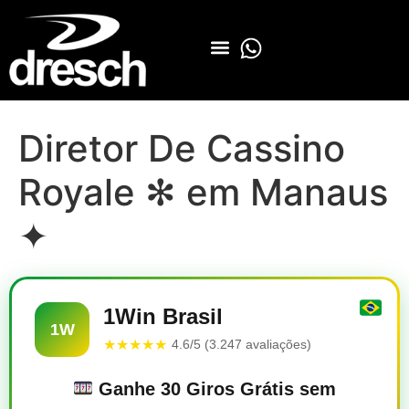
Envie de gagner de l'argent
Diretor De Cassino
rapidement ? Profitez de
tours gratuits
VegasPlus
et
Royale ✻ em Manaus
commencez à jouer sans
✦
dépôt. Notre casino en
ligne offre un accès
instantané aux machines à
1Win Brasil
sous à jackpot et à des jeux
1W
★★★★★
4.6/5 (3.247 avaliações)
de hasard passionnants.
Ne manquez pas votre
Ganhe 30 Giros Grátis sem