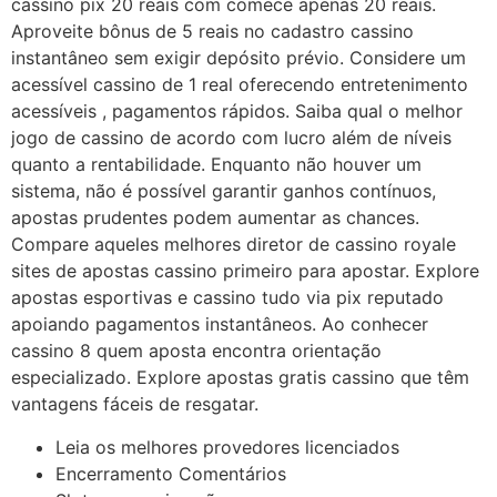
cassino pix 20 reais com comece apenas 20 reais.
Aproveite bônus de 5 reais no cadastro cassino
instantâneo sem exigir depósito prévio. Considere um
acessível cassino de 1 real oferecendo entretenimento
acessíveis , pagamentos rápidos. Saiba qual o melhor
jogo de cassino de acordo com lucro além de níveis
quanto a rentabilidade. Enquanto não houver um
sistema, não é possível garantir ganhos contínuos,
apostas prudentes podem aumentar as chances.
Compare aqueles melhores diretor de cassino royale
sites de apostas cassino primeiro para apostar. Explore
apostas esportivas e cassino tudo via pix reputado
apoiando pagamentos instantâneos. Ao conhecer
cassino 8 quem aposta encontra orientação
especializado. Explore apostas gratis cassino que têm
vantagens fáceis de resgatar.
Leia os melhores provedores licenciados
Encerramento Comentários