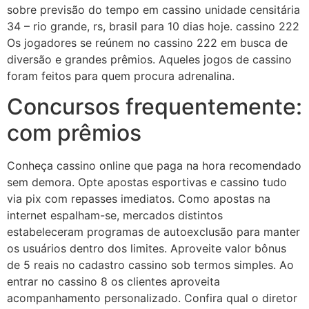
sobre previsão do tempo em cassino unidade censitária
34 – rio grande, rs, brasil para 10 dias hoje. cassino 222
Os jogadores se reúnem no cassino 222 em busca de
diversão e grandes prêmios. Aqueles jogos de cassino
foram feitos para quem procura adrenalina.
Concursos frequentemente:
com prêmios
Conheça cassino online que paga na hora recomendado
sem demora. Opte apostas esportivas e cassino tudo
via pix com repasses imediatos. Como apostas na
internet espalham-se, mercados distintos
estabeleceram programas de autoexclusão para manter
os usuários dentro dos limites. Aproveite valor bônus
de 5 reais no cadastro cassino sob termos simples. Ao
entrar no cassino 8 os clientes aproveita
acompanhamento personalizado. Confira qual o diretor