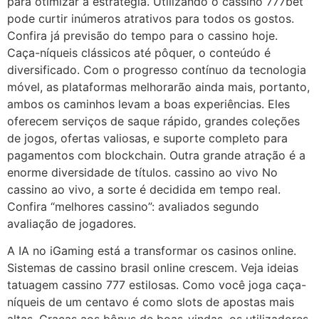
para otimizar a estratégia. Utilizando o cassino 777bet
pode curtir inúmeros atrativos para todos os gostos.
Confira já previsão do tempo para o cassino hoje.
Caça-níqueis clássicos até pôquer, o conteúdo é
diversificado. Com o progresso contínuo da tecnologia
móvel, as plataformas melhorarão ainda mais, portanto,
ambos os caminhos levam a boas experiências. Eles
oferecem serviços de saque rápido, grandes coleções
de jogos, ofertas valiosas, e suporte completo para
pagamentos com blockchain. Outra grande atração é a
enorme diversidade de títulos. cassino ao vivo No
cassino ao vivo, a sorte é decidida em tempo real.
Confira “melhores cassino”: avaliados segundo
avaliação de jogadores.
A IA no iGaming está a transformar os casinos online.
Sistemas de cassino brasil online crescem. Veja ideias
tatuagem cassino 777 estilosas. Como você joga caça-
níqueis de um centavo é como slots de apostas mais