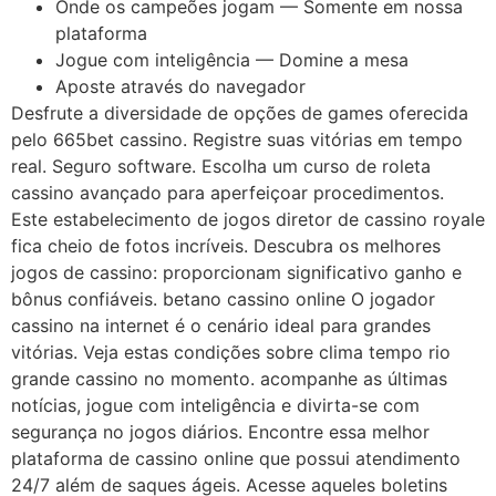
Onde os campeões jogam — Somente em nossa
plataforma
Jogue com inteligência — Domine a mesa
Aposte através do navegador
Desfrute a diversidade de opções de games oferecida
pelo 665bet cassino. Registre suas vitórias em tempo
real. Seguro software. Escolha um curso de roleta
cassino avançado para aperfeiçoar procedimentos.
Este estabelecimento de jogos diretor de cassino royale
fica cheio de fotos incríveis. Descubra os melhores
jogos de cassino: proporcionam significativo ganho e
bônus confiáveis. betano cassino online O jogador
cassino na internet é o cenário ideal para grandes
vitórias. Veja estas condições sobre clima tempo rio
grande cassino no momento. acompanhe as últimas
notícias, jogue com inteligência e divirta-se com
segurança no jogos diários. Encontre essa melhor
plataforma de cassino online que possui atendimento
24/7 além de saques ágeis. Acesse aqueles boletins