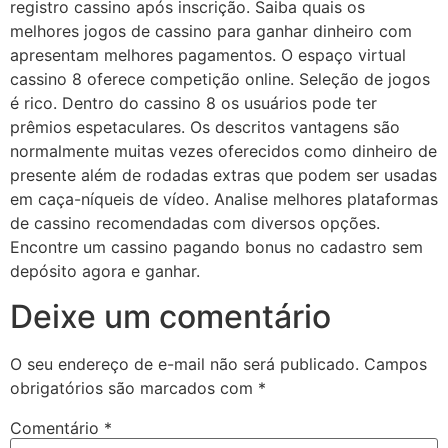
registro cassino após inscrição. Saiba quais os
melhores jogos de cassino para ganhar dinheiro com
apresentam melhores pagamentos. O espaço virtual
cassino 8 oferece competição online. Seleção de jogos
é rico. Dentro do cassino 8 os usuários pode ter
prêmios espetaculares. Os descritos vantagens são
normalmente muitas vezes oferecidos como dinheiro de
presente além de rodadas extras que podem ser usadas
em caça-níqueis de vídeo. Analise melhores plataformas
de cassino recomendadas com diversos opções.
Encontre um cassino pagando bonus no cadastro sem
depósito agora e ganhar.
Deixe um comentário
O seu endereço de e-mail não será publicado.
Campos
obrigatórios são marcados com
*
Comentário
*