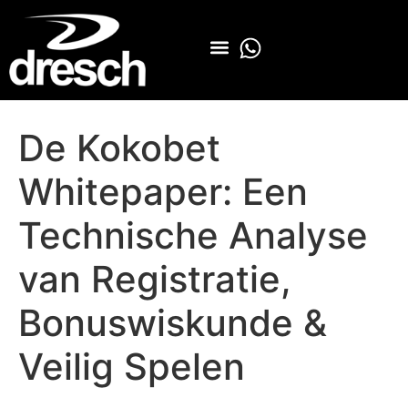
Envie de gagner de l'argent
De Kokobet
rapidement ? Profitez de
tours gratuits
VegasPlus
et
Whitepaper: Een
commencez à jouer sans
Technische Analyse
dépôt. Notre casino en
ligne offre un accès
van Registratie,
instantané aux machines à
Bonuswiskunde &
sous à jackpot et à des jeux
de hasard passionnants.
Veilig Spelen
Ne manquez pas votre