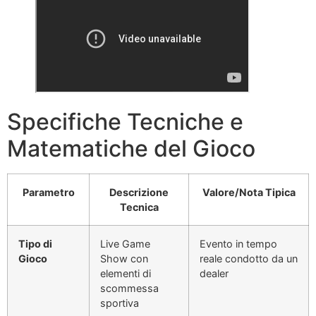
Specifiche Tecniche e
Matematiche del Gioco
Parametro
Descrizione
Valore/Nota Tipica
Tecnica
Tipo di
Live Game
Evento in tempo
Gioco
Show con
reale condotto da un
elementi di
dealer
scommessa
sportiva