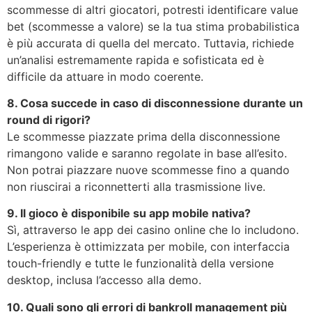
scommesse di altri giocatori, potresti identificare value
bet (scommesse a valore) se la tua stima probabilistica
è più accurata di quella del mercato. Tuttavia, richiede
un’analisi estremamente rapida e sofisticata ed è
difficile da attuare in modo coerente.
8. Cosa succede in caso di disconnessione durante un
round di rigori?
Le scommesse piazzate prima della disconnessione
rimangono valide e saranno regolate in base all’esito.
Non potrai piazzare nuove scommesse fino a quando
non riuscirai a riconnetterti alla trasmissione live.
9. Il gioco è disponibile su app mobile nativa?
Sì, attraverso le app dei casino online che lo includono.
L’esperienza è ottimizzata per mobile, con interfaccia
touch-friendly e tutte le funzionalità della versione
desktop, inclusa l’accesso alla demo.
10. Quali sono gli errori di bankroll management più