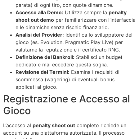
parata) di ogni tiro, con quote dinamiche.
Accesso alla Demo:
Utilizza sempre la
penalty
shoot out demo
per familiarizzare con l’interfaccia
e le dinamiche senza rischio finanziario.
Analisi del Provider:
Identifica lo sviluppatore del
gioco (es. Evolution, Pragmatic Play Live) per
valutarne la reputazione e il certificato RNG.
Definizione del Bankroll:
Stabilisci un budget
dedicato e mai eccedere questa soglia.
Revisione dei Termini:
Esamina i requisiti di
scommessa (wagering) di eventuali bonus
applicati al gioco.
Registrazione e Accesso al
Gioco
L’accesso al
penalty shoot out
completo richiede un
account su una piattaforma autorizzata. Il processo