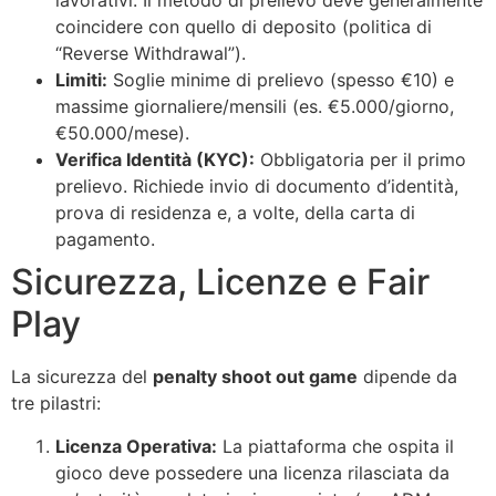
lavorativi. Il metodo di prelievo deve generalmente
coincidere con quello di deposito (politica di
“Reverse Withdrawal”).
Limiti:
Soglie minime di prelievo (spesso €10) e
massime giornaliere/mensili (es. €5.000/giorno,
€50.000/mese).
Verifica Identità (KYC):
Obbligatoria per il primo
prelievo. Richiede invio di documento d’identità,
prova di residenza e, a volte, della carta di
pagamento.
Sicurezza, Licenze e Fair
Play
La sicurezza del
penalty shoot out game
dipende da
tre pilastri:
Licenza Operativa:
La piattaforma che ospita il
gioco deve possedere una licenza rilasciata da