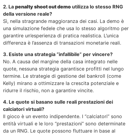
2. La
penalty shoot out demo
utilizza lo stesso RNG
della versione reale?
Sì, nella stragrande maggioranza dei casi. La demo è
una simulazione fedele che usa lo stesso algoritmo per
garantire un’esperienza di pratica realistica. L’unica
differenza è l’assenza di transazioni monetarie reali.
3. Esiste una strategia “infallibile” per vincere?
No. A causa del margine della casa integrato nelle
quote, nessuna strategia garantisce profitti nel lungo
termine. Le strategie di gestione del bankroll (come
Kelly) mirano a ottimizzare la crescita potenziale e
ridurre il rischio, non a garantire vincite.
4. Le quote si basano sulle reali prestazioni dei
calciatori virtuali?
Il gioco è un evento indipendente. I “calciatori” sono
entità virtuali e le loro “prestazioni” sono determinate
da un RNG. Le quote possono fluttuare in base al