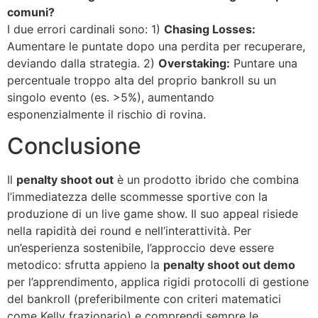
comuni?
I due errori cardinali sono: 1)
Chasing Losses:
Aumentare le puntate dopo una perdita per recuperare,
deviando dalla strategia. 2)
Overstaking:
Puntare una
percentuale troppo alta del proprio bankroll su un
singolo evento (es. >5%), aumentando
esponenzialmente il rischio di rovina.
Conclusione
Il
penalty shoot out
è un prodotto ibrido che combina
l’immediatezza delle scommesse sportive con la
produzione di un live game show. Il suo appeal risiede
nella rapidità dei round e nell’interattività. Per
un’esperienza sostenibile, l’approccio deve essere
metodico: sfrutta appieno la
penalty shoot out demo
per l’apprendimento, applica rigidi protocolli di gestione
del bankroll (preferibilmente con criteri matematici
come Kelly frazionario) e comprendi sempre le