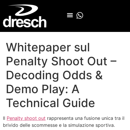
Envie de gagner de l'argent
Whitepaper sul
rapidement ? Profitez de
tours gratuits
VegasPlus
et
Penalty Shoot Out –
commencez à jouer sans
Decoding Odds &
dépôt. Notre casino en
ligne offre un accès
Demo Play: A
instantané aux machines à
Technical Guide
sous à jackpot et à des jeux
de hasard passionnants.
Il
Penalty shoot out
rappresenta una fusione unica tra il
Ne manquez pas votre
brivido delle scommesse e la simulazione sportiva.