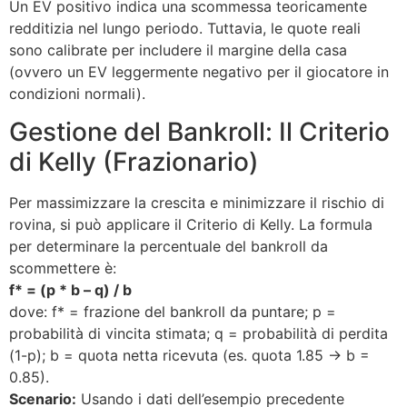
Un EV positivo indica una scommessa teoricamente
redditizia nel lungo periodo. Tuttavia, le quote reali
sono calibrate per includere il margine della casa
(ovvero un EV leggermente negativo per il giocatore in
condizioni normali).
Gestione del Bankroll: Il Criterio
di Kelly (Frazionario)
Per massimizzare la crescita e minimizzare il rischio di
rovina, si può applicare il Criterio di Kelly. La formula
per determinare la percentuale del bankroll da
scommettere è:
f* = (p * b – q) / b
dove: f* = frazione del bankroll da puntare; p =
probabilità di vincita stimata; q = probabilità di perdita
(1-p); b = quota netta ricevuta (es. quota 1.85 → b =
0.85).
Scenario:
Usando i dati dell’esempio precedente