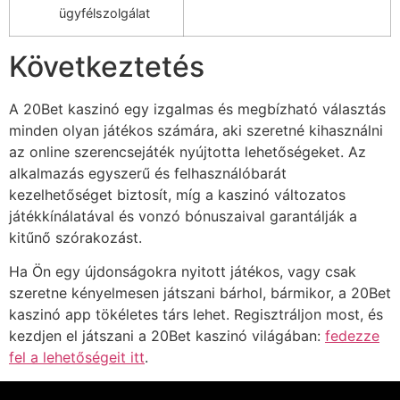
ügyfélszolgálat
Következtetés
A 20Bet kaszinó egy izgalmas és megbízható választás
minden olyan játékos számára, aki szeretné kihasználni
az online szerencsejáték nyújtotta lehetőségeket. Az
alkalmazás egyszerű és felhasználóbarát
kezelhetőséget biztosít, míg a kaszinó változatos
játékkínálatával és vonzó bónuszaival garantálják a
kitűnő szórakozást.
Ha Ön egy újdonságokra nyitott játékos, vagy csak
szeretne kényelmesen játszani bárhol, bármikor, a 20Bet
kaszinó app tökéletes társ lehet. Regisztráljon most, és
kezdjen el játszani a 20Bet kaszinó világában:
fedezze
fel a lehetőségeit itt
.