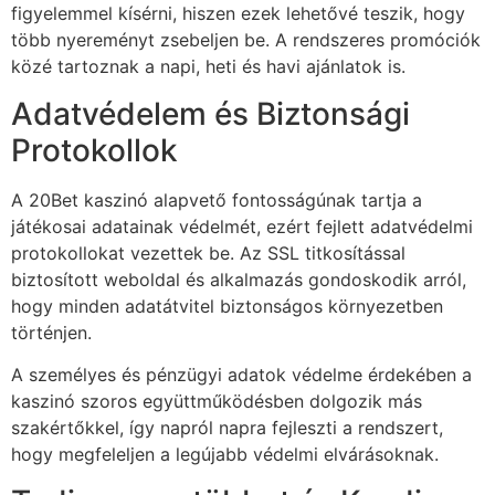
figyelemmel kísérni, hiszen ezek lehetővé teszik, hogy
több nyereményt zsebeljen be. A rendszeres promóciók
közé tartoznak a napi, heti és havi ajánlatok is.
Adatvédelem és Biztonsági
Protokollok
A 20Bet kaszinó alapvető fontosságúnak tartja a
játékosai adatainak védelmét, ezért fejlett adatvédelmi
protokollokat vezettek be. Az SSL titkosítással
biztosított weboldal és alkalmazás gondoskodik arról,
hogy minden adatátvitel biztonságos környezetben
történjen.
A személyes és pénzügyi adatok védelme érdekében a
kaszinó szoros együttműködésben dolgozik más
szakértőkkel, így napról napra fejleszti a rendszert,
hogy megfeleljen a legújabb védelmi elvárásoknak.