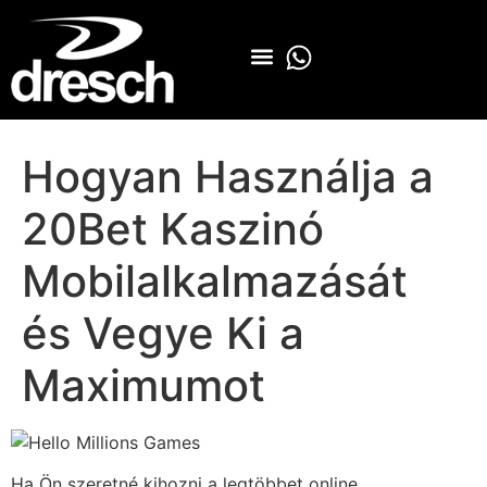
Envie de gagner de l'argent
Hogyan Használja a
rapidement ? Profitez de
tours gratuits
VegasPlus
et
20Bet Kaszinó
commencez à jouer sans
Mobilalkalmazását
dépôt. Notre casino en
ligne offre un accès
és Vegye Ki a
instantané aux machines à
Maximumot
sous à jackpot et à des jeux
de hasard passionnants.
Ne manquez pas votre
Ha Ön szeretné kihozni a legtöbbet online