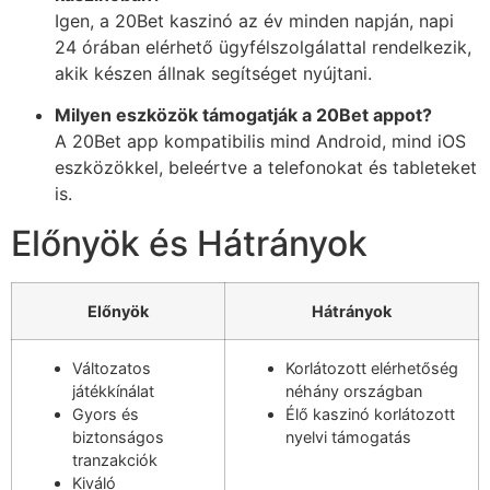
Igen, a 20Bet kaszinó az év minden napján, napi
24 órában elérhető ügyfélszolgálattal rendelkezik,
akik készen állnak segítséget nyújtani.
Milyen eszközök támogatják a 20Bet appot?
A 20Bet app kompatibilis mind Android, mind iOS
eszközökkel, beleértve a telefonokat és tableteket
is.
Előnyök és Hátrányok
Előnyök
Hátrányok
Változatos
Korlátozott elérhetőség
játékkínálat
néhány országban
Gyors és
Élő kaszinó korlátozott
biztonságos
nyelvi támogatás
tranzakciók
Kiváló