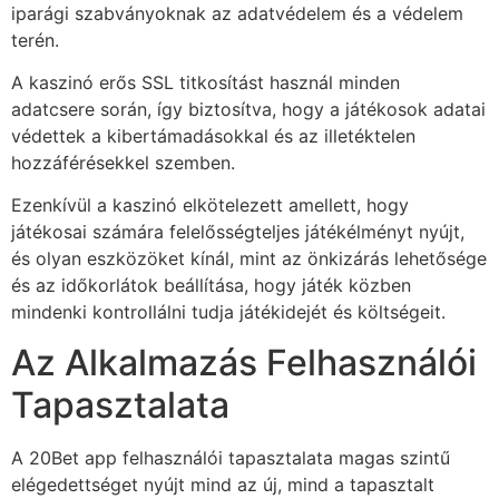
iparági szabványoknak az adatvédelem és a védelem
terén.
A kaszinó erős SSL titkosítást használ minden
adatcsere során, így biztosítva, hogy a játékosok adatai
védettek a kibertámadásokkal és az illetéktelen
hozzáférésekkel szemben.
Ezenkívül a kaszinó elkötelezett amellett, hogy
játékosai számára felelősségteljes játékélményt nyújt,
és olyan eszközöket kínál, mint az önkizárás lehetősége
és az időkorlátok beállítása, hogy játék közben
mindenki kontrollálni tudja játékidejét és költségeit.
Az Alkalmazás Felhasználói
Tapasztalata
A 20Bet app felhasználói tapasztalata magas szintű
elégedettséget nyújt mind az új, mind a tapasztalt