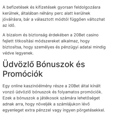
A befizetések és kifizetések gyorsan feldolgozásra
kerülnek, általában néhány perc alatt kerülnek
jóváírásra, bár a választott módtól függően változhat
az idő.
A bizalom és biztonság érdekében a 20Bet casino
fejlett titkosítási módszereket alkalmaz, hogy
biztosítsa, hogy személyes és pénzügyi adatai mindig
védve legyenek.
Üdvözlő Bónuszok és
Promóciók
Egy online kaszinóélmény része a 20Bet által kínált
vonzó üdvözlő bónuszok és folyamatos promóciók.
Ezek a bónuszok a játékosok számára lehetőséget
adnak arra, hogy növeljék a számlájukon lévő
egyenleget extra pénzzel vagy ingyen pörgetésekkel.