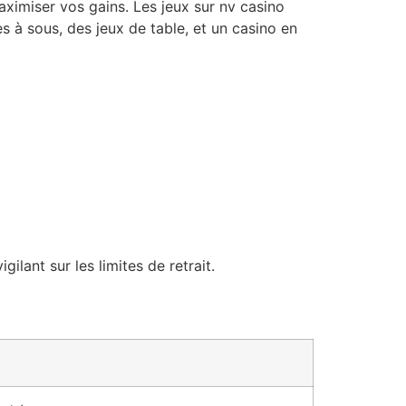
aximiser vos gains. Les jeux sur nv casino
à sous, des jeux de table, et un casino en
lant sur les limites de retrait.