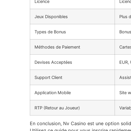
Licence
Licen
Jeux Disponibles
Plus d
Types de Bonus
Bonus
Méthodes de Paiement
Cartes
Devises Acceptées
EUR, 
Support Client
Assist
Application Mobile
Site 
RTP (Retour au Joueur)
Varia
En conclusion, Nv Casino est une option solid
Utilisez ce guide pour vous inscrire rapidemen