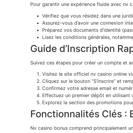
Pour garantir une expérience fluide avec nv ca
Vérifiez que vous résidez dans une juridi
Assurez-vous d’avoir une connexion inter
Préparez vos documents d’identité (passe
Lisez les conditions générales, notammen
Guide d’Inscription Ra
Suivez ces étapes pour créer un compte et a
Visitez le site officiel nv casino online v
Cliquez sur le bouton “S’inscrire” et rem
Confirmez votre adresse email et numéro
Effectuez un premier dépôt en utilisan
Explorez la section des promotions pour
Fonctionnalités Clés :
Nv casino bonus comprend principalement un 