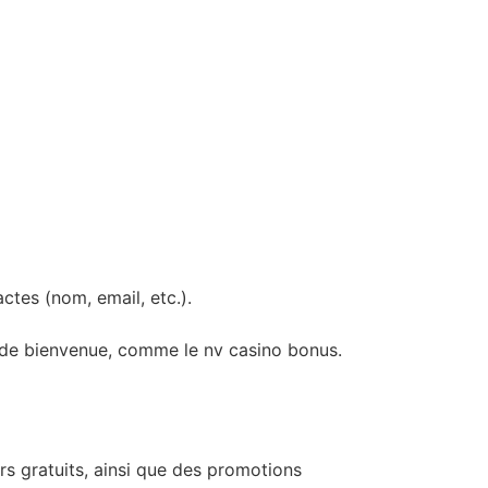
ctes (nom, email, etc.).
 de bienvenue, comme le nv casino bonus.
 gratuits, ainsi que des promotions