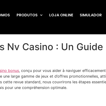
OMOS
PRODUTOS
LOJA ONLINE
SIMULADOR
rgent rapidement ? Profitez d
us Nv Casino : Un Guide
z à jouer sans dépôt. Notre 
ux machines à sous à jackpot 
Ne manquez pas votre chance
sino bonus
, conçu pour vous aider à naviguer efficacement 
se une large gamme de jeux et d’offres promotionnelles, atti
 cette revue standard, nous couvrirons les étapes essentie
nçais pour une compréhension optimale.