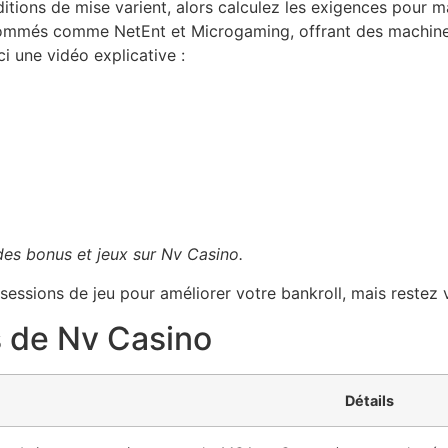
ditions de mise varient, alors calculez les exigences pour m
nommés comme NetEnt et Microgaming, offrant des machines 
ci une vidéo explicative :
 des bonus et jeux sur Nv Casino.
ssions de jeu pour améliorer votre bankroll, mais restez vigi
s de Nv Casino
Détails