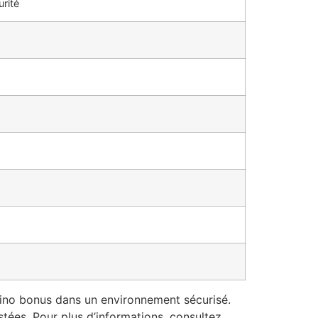
rité
asino bonus dans un environnement sécurisé.
istées. Pour plus d’informations, consultez