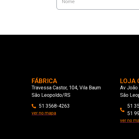
FÁBRICA
LOJA 
Travessa Castor, 104, Vila Baum
Av João 
São Leopoldo/RS
São Leo
51 3568-4263
51 3
ver no mapa
51 9
ver no m