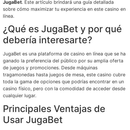
chance de gagner gros !
JugaBet
. Este artículo brindará una guía detallada
sobre cómo maximizar tu experiencia en este casino en
línea.
¿Qué es JugaBet y por qué
debería interesarte?
JugaBet es una plataforma de casino en línea que se ha
ganado la preferencia del público por su amplia oferta
de juegos y promociones. Desde máquinas
tragamonedas hasta juegos de mesa, este casino cubre
toda la gama de opciones que podrías encontrar en un
casino físico, pero con la comodidad de acceder desde
cualquier lugar.
Principales Ventajas de
Usar JugaBet