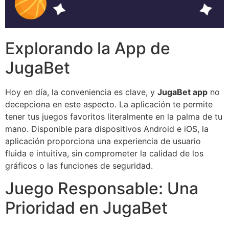
Explorando la App de
JugaBet
Hoy en día, la conveniencia es clave, y
JugaBet app
no
decepciona en este aspecto. La aplicación te permite
tener tus juegos favoritos literalmente en la palma de tu
mano. Disponible para dispositivos Android e iOS, la
aplicación proporciona una experiencia de usuario
fluida e intuitiva, sin comprometer la calidad de los
gráficos o las funciones de seguridad.
Juego Responsable: Una
Prioridad en JugaBet