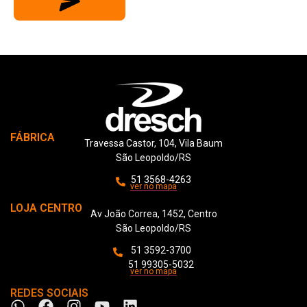
FÁBRICA
Travessa Castor, 104, Vila Baum
São Leopoldo/RS
51 3568-4263
ver no mapa
LOJA CENTRO
Av João Correa, 1452, Centro
São Leopoldo/RS
51 3592-3700
51 99305-5032
ver no mapa
REDES SOCIAIS