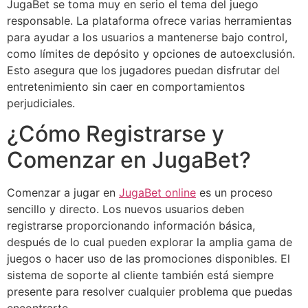
JugaBet se toma muy en serio el tema del juego
responsable. La plataforma ofrece varias herramientas
para ayudar a los usuarios a mantenerse bajo control,
como límites de depósito y opciones de autoexclusión.
Esto asegura que los jugadores puedan disfrutar del
entretenimiento sin caer en comportamientos
perjudiciales.
¿Cómo Registrarse y
Comenzar en JugaBet?
Comenzar a jugar en
JugaBet online
es un proceso
sencillo y directo. Los nuevos usuarios deben
registrarse proporcionando información básica,
después de lo cual pueden explorar la amplia gama de
juegos o hacer uso de las promociones disponibles. El
sistema de soporte al cliente también está siempre
presente para resolver cualquier problema que puedas