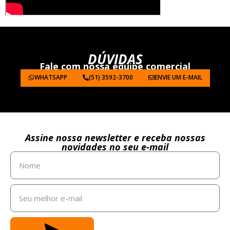
DÚVIDAS
Fale com nossa equipe comercial
A mecânica de atravessar estradas perigosas
O aventureiro Rich Wilde convida você para
WHATSAPP
(51) 3592-3700
ENVIE UM E-MAIL
em busca de recordes mundiais tornou-se
uma jornada épica onde o Livro dos Mortos
uma febre entre os jogadores que buscam
pode revelar rodadas bônus e expandir seus
desafios rápidos e divertidos. Para dominar
ganhos em cada giro. Os jogadores
as pistas mais difíceis e evitar as armadilhas
brasileiros podem encontrar essa
pelo caminho, visite o portal oficial
experiência temática completa no site
https://rabbit-road.com.br/
e comece sua
https://book-of-dead.com.br/
, mergulhando
Assine nossa newsletter e receba nossas
jornada.
de cabeça na mitologia do Antigo Egito.
novidades no seu e-mail