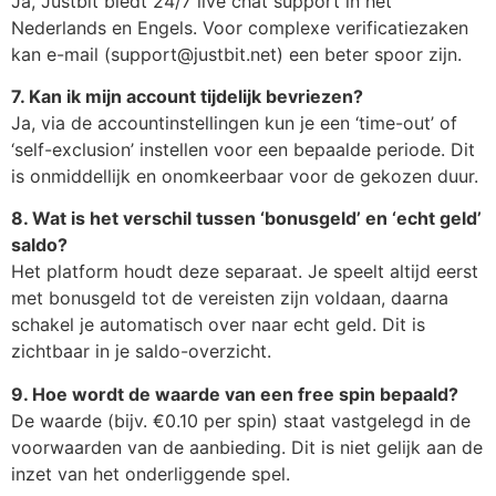
Ja, Justbit biedt 24/7 live chat support in het
Nederlands en Engels. Voor complexe verificatiezaken
kan e-mail (support@justbit.net) een beter spoor zijn.
7. Kan ik mijn account tijdelijk bevriezen?
Ja, via de accountinstellingen kun je een ‘time-out’ of
‘self-exclusion’ instellen voor een bepaalde periode. Dit
is onmiddellijk en onomkeerbaar voor de gekozen duur.
8. Wat is het verschil tussen ‘bonusgeld’ en ‘echt geld’
saldo?
Het platform houdt deze separaat. Je speelt altijd eerst
met bonusgeld tot de vereisten zijn voldaan, daarna
schakel je automatisch over naar echt geld. Dit is
zichtbaar in je saldo-overzicht.
9. Hoe wordt de waarde van een free spin bepaald?
De waarde (bijv. €0.10 per spin) staat vastgelegd in de
voorwaarden van de aanbieding. Dit is niet gelijk aan de
inzet van het onderliggende spel.