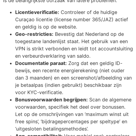
is de belangrijkste oorzaak van latere problemen.
Licentieverificatie:
Controleer of de huidige
Curaçao licentie (license number 365/JAZ) actief
en geldig is op de website.
Geo-restricties:
Bevestig dat Nederland op de
toegestane landenlijst staat. Het gebruik van een
VPN is strikt verbonden en leidt tot accountsluiting
en verbeurdverklaring van saldo.
Documentatie paraat:
Zorg dat een geldig ID-
bewijs, een recente energierekening (niet ouder
dan 3 maanden) en een screenshot/afbeelding van
je betaalpas (indien gebruikt) beschikbaar zijn
voor KYC-verificatie.
Bonusvoorwaarden begrijpen:
Scan de algemene
voorwaarden, specifiek het deel over bonussen.
Let op de omschrijvingen van ‘maximum winst uit
free spins’, ‘bijdragepercentages per speltype’ en
‘uitgesloten betalingsmethodes’.
App-compatibiliteit:
Voor mobiel spel: controleer