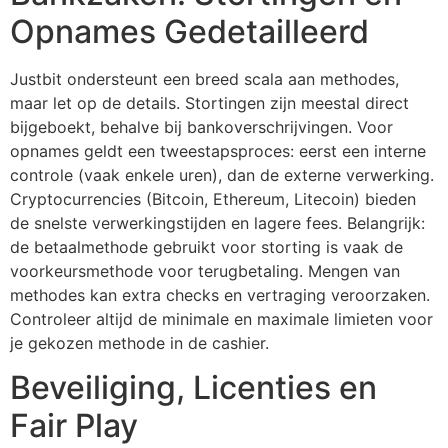
Opnames Gedetailleerd
Justbit ondersteunt een breed scala aan methodes,
maar let op de details. Stortingen zijn meestal direct
bijgeboekt, behalve bij bankoverschrijvingen. Voor
opnames geldt een tweestapsproces: eerst een interne
controle (vaak enkele uren), dan de externe verwerking.
Cryptocurrencies (Bitcoin, Ethereum, Litecoin) bieden
de snelste verwerkingstijden en lagere fees. Belangrijk:
de betaalmethode gebruikt voor storting is vaak de
voorkeursmethode voor terugbetaling. Mengen van
methodes kan extra checks en vertraging veroorzaken.
Controleer altijd de minimale en maximale limieten voor
je gekozen methode in de cashier.
Beveiliging, Licenties en
Fair Play