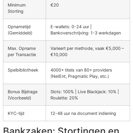
Minimum
€20
Storting
Opnametijd
E-wallets: 0-24 uur |
(Gemiddeld)
Bankoverschrijving: 1-3 werkdagen
Max. Opname
Varieert per methode, vaak €5,000 –
per Transactie
€10,000
Spelbibliotheek
4000+ titels van 80+ providers
(NetEnt, Pragmatic Play, etc.)
Bonus Bijdrage
Slots: 100% | Live Blackjack: 10% |
(Voorbeeld)
Roulette: 20%
KYC-tijd
12-48 uur na document indiening
Bankzaken: Stortingen en