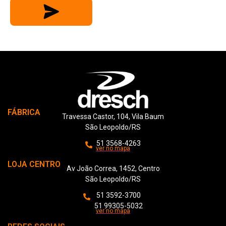
FÁBRICA
Travessa Castor, 104, Vila Baum
São Leopoldo/RS
51 3568-4263
ver no mapa
LOJA CENTRO
Av João Correa, 1452, Centro
São Leopoldo/RS
51 3592-3700
51 99305-5032
ver no mapa