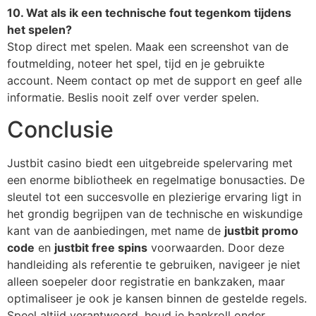
10. Wat als ik een technische fout tegenkom tijdens
het spelen?
Stop direct met spelen. Maak een screenshot van de
foutmelding, noteer het spel, tijd en je gebruikte
account. Neem contact op met de support en geef alle
informatie. Beslis nooit zelf over verder spelen.
Conclusie
Justbit casino biedt een uitgebreide spelervaring met
een enorme bibliotheek en regelmatige bonusacties. De
sleutel tot een succesvolle en plezierige ervaring ligt in
het grondig begrijpen van de technische en wiskundige
kant van de aanbiedingen, met name de
justbit promo
code
en
justbit free spins
voorwaarden. Door deze
handleiding als referentie te gebruiken, navigeer je niet
alleen soepeler door registratie en bankzaken, maar
optimaliseer je ook je kansen binnen de gestelde regels.
Speel altijd verantwoord, houd je bankroll onder