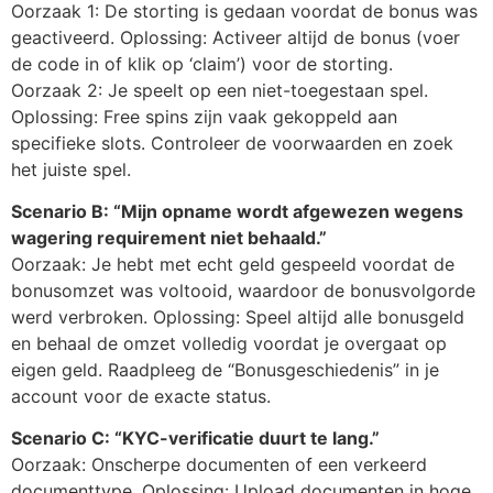
Oorzaak 1: De storting is gedaan voordat de bonus was
geactiveerd. Oplossing: Activeer altijd de bonus (voer
de code in of klik op ‘claim’) voor de storting.
Oorzaak 2: Je speelt op een niet-toegestaan spel.
Oplossing: Free spins zijn vaak gekoppeld aan
specifieke slots. Controleer de voorwaarden en zoek
het juiste spel.
Scenario B: “Mijn opname wordt afgewezen wegens
wagering requirement niet behaald.”
Oorzaak: Je hebt met echt geld gespeeld voordat de
bonusomzet was voltooid, waardoor de bonusvolgorde
werd verbroken. Oplossing: Speel altijd alle bonusgeld
en behaal de omzet volledig voordat je overgaat op
eigen geld. Raadpleeg de “Bonusgeschiedenis” in je
account voor de exacte status.
Scenario C: “KYC-verificatie duurt te lang.”
Oorzaak: Onscherpe documenten of een verkeerd
documenttype. Oplossing: Upload documenten in hoge