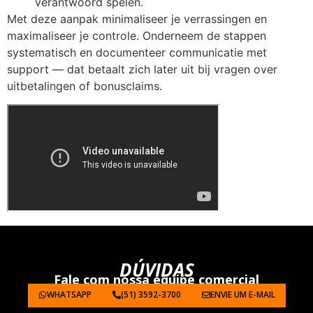
verantwoord spelen.
Met deze aanpak minimaliseer je verrassingen en
maximaliseer je controle. Onderneem de stappen
systematisch en documenteer communicatie met
support — dat betaalt zich later uit bij vragen over
uitbetalingen of bonusclaims.
DÚVIDAS
Fale com nossa equipe comercial
A mecânica de atravessar estradas perigosas
O aventureiro Rich Wilde convida você para
WHATSAPP
(51) 3592-3700
ENVIE UM E-MAIL
em busca de recordes mundiais tornou-se
uma jornada épica onde o Livro dos Mortos