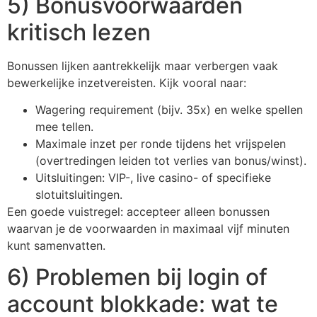
5) Bonusvoorwaarden
kritisch lezen
Bonussen lijken aantrekkelijk maar verbergen vaak
bewerkelijke inzetvereisten. Kijk vooral naar:
Wagering requirement (bijv. 35x) en welke spellen
mee tellen.
Maximale inzet per ronde tijdens het vrijspelen
(overtredingen leiden tot verlies van bonus/winst).
Uitsluitingen: VIP-, live casino- of specifieke
slotuitsluitingen.
Een goede vuistregel: accepteer alleen bonussen
waarvan je de voorwaarden in maximaal vijf minuten
kunt samenvatten.
6) Problemen bij login of
account blokkade: wat te