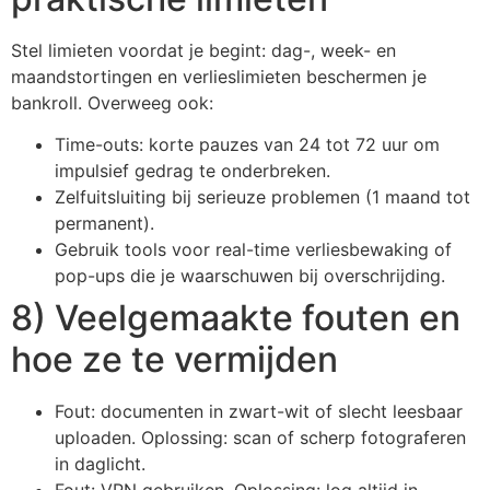
Stel limieten voordat je begint: dag-, week- en
maandstortingen en verlieslimieten beschermen je
bankroll. Overweeg ook:
Time-outs: korte pauzes van 24 tot 72 uur om
impulsief gedrag te onderbreken.
Zelfuitsluiting bij serieuze problemen (1 maand tot
permanent).
Gebruik tools voor real-time verliesbewaking of
pop-ups die je waarschuwen bij overschrijding.
8) Veelgemaakte fouten en
hoe ze te vermijden
Fout: documenten in zwart-wit of slecht leesbaar
uploaden. Oplossing: scan of scherp fotograferen
in daglicht.